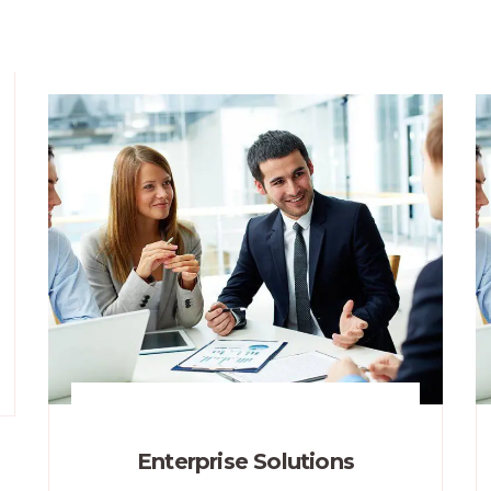
Enterprise Solutions