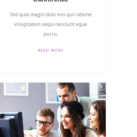
Sed quia magni dolo eos qui ratione
voluptatem sequi nesciunt eque
porro.
READ MORE